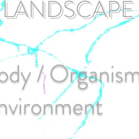
ANDSCAPE
ody / Organis
nvironment