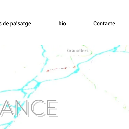
s de paisatge
bio
Contacte
ANCE