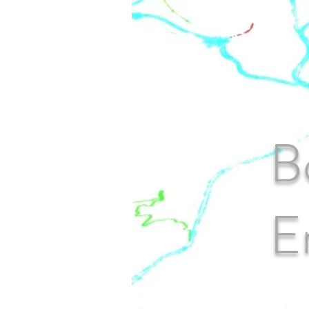
L
B
E